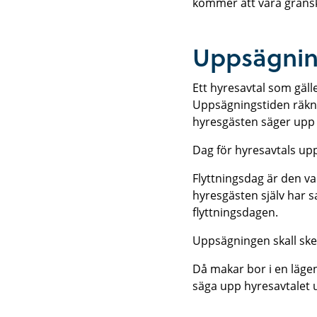
kommer att vara gransk
Uppsägnin
Ett hyresavtal som gäll
Uppsägningstiden räkna
hyresgästen säger upp
Dag för hyresavtals up
Flyttningsdag är den v
hyresgästen själv har 
flyttningsdagen.
Uppsägningen skall ske 
Då makar bor i en läge
säga upp hyresavtalet 