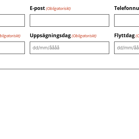
E-post
Telefonn
(Obligatoriskt)
Uppsägningsdag
Flyttdag
bligatoriskt)
(Obligatoriskt)
(O
DD
DD
snedstreck
snedstrec
MM
MM
snedstreck
snedstrec
ÅÅÅÅ
ÅÅÅÅ