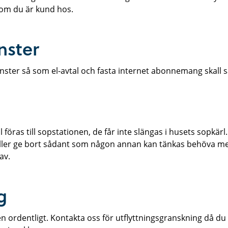
om du är kund hos.
nster
änster så som el-avtal och fasta internet abonnemang skall sä
l föras till sopstationen, de får inte slängas i husets sopkärl.
j eller ge bort sådant som någon annan kan tänkas behöva me
av.
g
 ordentligt. Kontakta oss för utflyttningsgranskning då du