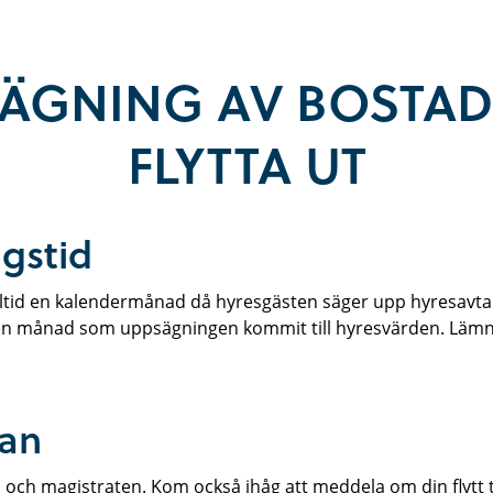
ÄGNING AV BOSTA
FLYTTA UT
gstid
ltid en kalendermånad då hyresgästen säger upp hyresavta
 den månad som uppsägningen kommit till hyresvärden. Läm
lan
n och magistraten. Kom också ihåg att meddela om din flytt ti