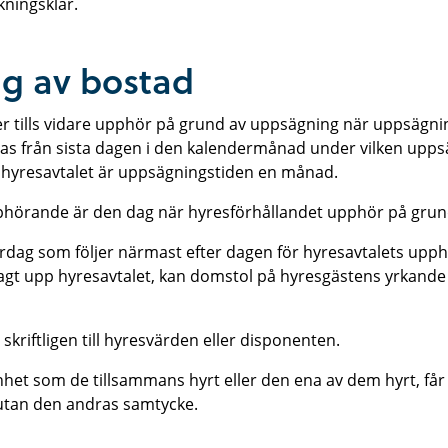
ningsklar.
g av bostad
er tills vidare upphör på grund av uppsägning när uppsägnin
s från sista dagen i den kalendermånad under vilken upps
 hyresavtalet är uppsägningstiden en månad.
phörande är den dag när hyresförhållandet upphör på grun
ardag som följer närmast efter dagen för hyresavtalets up
sagt upp hyresavtalet, kan domstol på hyresgästens yrkande
skriftligen till hyresvärden eller disponenten.
nhet som de tillsammans hyrt eller den ena av dem hyrt, f
utan den andras samtycke.