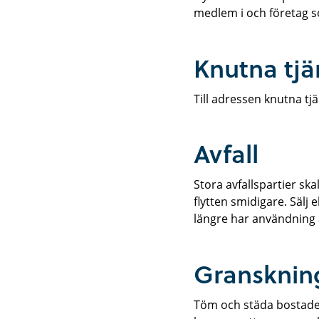
medlem i och företag s
Knutna tjä
Till adressen knutna tj
Avfall
Stora avfallspartier skal
flytten smidigare. Säl
längre har användning 
Gransknin
Töm och städa bostaden