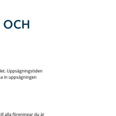
D OCH
let. Uppsägningstiden
na in uppsägningen
ll alla föreningar du är