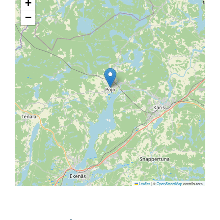
+
−
Leaflet
|
©
OpenStreetMap
contributors