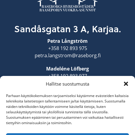
Sandåsgatan 3 A, Karjaa.
Petra Långström
+358 192 893 975
petra.langstrom@raseborg.fi
Madeléne Löfberg
+358 192 893 977
madelene.lofberg@raseborg.fi
Hallitse suostumusta
Parhaan käyttökokemuksen tarjoamiseksi käytämme evästeiden kaltaisia
tekniikoita laitetietojen tallentamiseen ja/tai käyttämiseen. Suostumalla
näiden tekniikoiden käyttöön voimme käsitellä tietoja, kuten
selauskäyttäytymistä tai yksilöllisiä tunnisteita tällä sivustolla.
Suostumuksen epääminen tai peruuttaminen voi vaikuttaa haitallisesti
tiettyihin ominaisuuksiin ja toimintoihin.