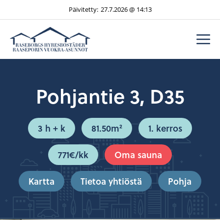
Siirry
Päivitetty:
27.7.2026 @ 14:13
sisältöön
V
Pohjantie 3, D35
3 h + k
81.50m²
1. kerros
771€/kk
Oma sauna
Kartta
Tietoa yhtiöstä
Pohja