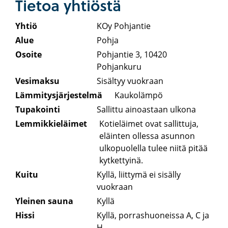
Tietoa yhtiöstä
Yhtiö
KOy Pohjantie
Alue
Pohja
Osoite
Pohjantie 3, 10420
Pohjankuru
Vesimaksu
Sisältyy vuokraan
Lämmitysjärjestelmä
Kaukolämpö
Tupakointi
Sallittu ainoastaan ulkona
Lemmikkieläimet
Kotieläimet ovat sallittuja,
eläinten ollessa asunnon
ulkopuolella tulee niitä pitää
kytkettyinä.
Kuitu
Kyllä, liittymä ei sisälly
vuokraan
Yleinen sauna
Kyllä
Hissi
Kyllä, porrashuoneissa A, C ja
H