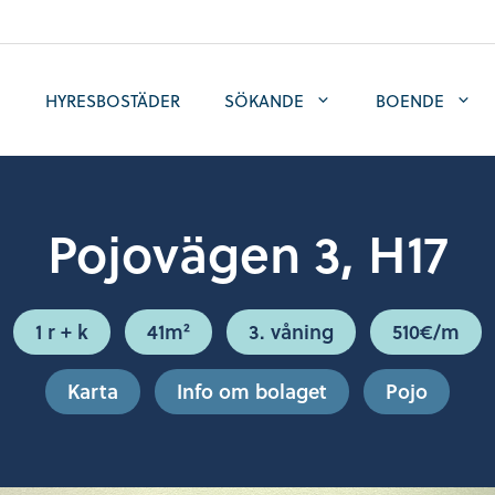
HYRESBOSTÄDER
SÖKANDE
BOENDE
Pojovägen 3, H17
1 r + k
41m²
3. våning
510€/m
Karta
Info om bolaget
Pojo