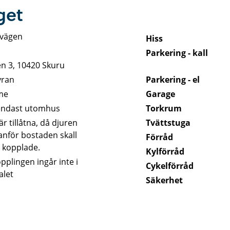
get
ovägen
Hiss
Parkering - kall
n 3, 10420 Skuru
yran
Parkering - el
me
Garage
 endast utomhus
Torkrum
r tillåtna, då djuren
Tvättstuga
tanför bostaden skall
Förråd
s kopplade.
Kylförråd
pplingen ingår inte i
Cykelförråd
alet
Säkerhet