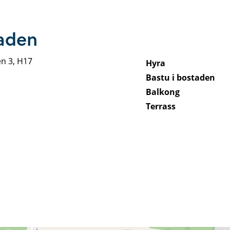
taden
n 3, H17
Hyra
Bastu i bostaden
Balkong
Terrass