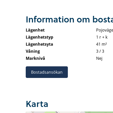
Information om bos
Lägenhet
Pojoväge
Lägenhetstyp
1 r + k
Lägenhetsyta
41 m²
Våning
3 / 3
Marknivå
Nej
Bostadsansökan
Karta