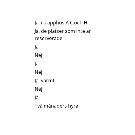
Ja, i trapphus A C och H
Ja, de platser som inte är
reserverade
Ja
Nej
Ja
Nej
Ja, varmt
Nej
Ja
Två månaders hyra