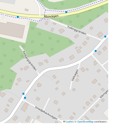
Leaflet
|
©
OpenStreetMap
contributors