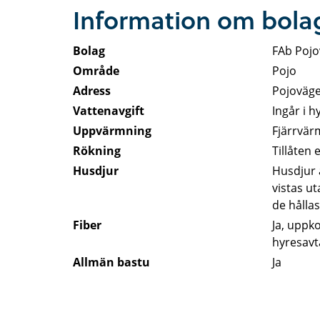
Information om bola
Bolag
FAb Poj
Område
Pojo
Adress
Pojoväge
Vattenavgift
Ingår i h
Uppvärmning
Fjärrvär
Rökning
Tillåten
Husdjur
Husdjur ä
vistas u
de hålla
Fiber
Ja, uppko
hyresavt
Allmän bastu
Ja